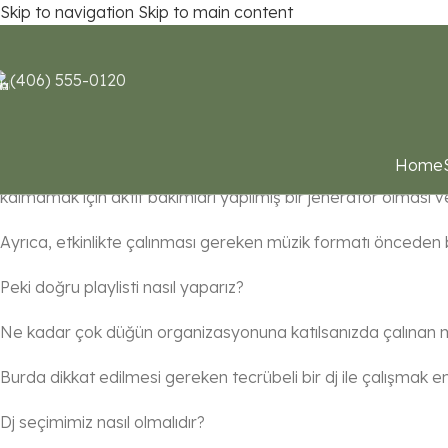
Skip to navigation
Skip to main content
HAKKIMIZDA BİLGİLER
(406) 555-0120
SIKÇA SORULAN SORULAR
Etkinliğinize nasıl yardımcı olabileceğimiz hakkında sorularını
Home
Etkinliğiniz için iyi bir planlama şarttır. Kurulacak ekipmanla
kalmamak için aktif bakımları yapılmış bir jeneratör olması 
Ayrıca, etkinlikte çalınması gereken müzik formatı önceden b
Peki doğru playlisti nasıl yaparız?
Ne kadar çok düğün organizasyonuna katılsanızda çalınan müz
Burda dikkat edilmesi gereken tecrübeli bir dj ile çalışmak e
Dj seçimimiz nasıl olmalıdır?