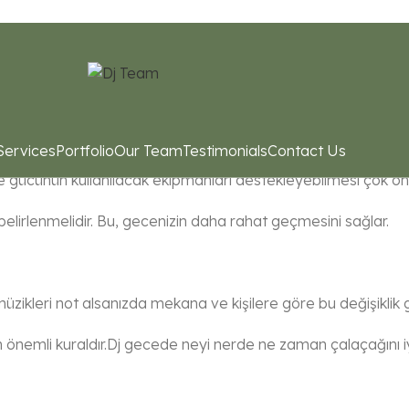
z mı var?
Services
Portfolio
Our Team
Testimonials
Contact Us
rın açık veya kapalı alanda kullanılacak olması önemlidir. Etkin
ve gücünün kullanılacak ekipmanları destekleyebilmesi çok öne
elirlenmelidir. Bu, gecenizin daha rahat geçmesini sağlar.
ikleri not alsanızda mekana ve kişilere göre bu değişiklik g
n önemli kuraldır.Dj gecede neyi nerde ne zaman çalaçağını iyi