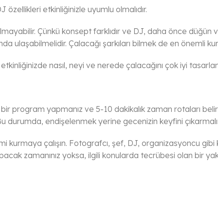
zellikleri etkinliğinizle uyumlu olmalıdır.
lmayabilir. Çünkü konsept farklıdır ve DJ, daha önce düğün ve
ında ulaşabilmelidir. Çalacağı şarkıları bilmek de en önemli kura
tkinliğinizde nasıl, neyi ve nerede çalacağını çok iyi tasarlam
mini bir program yapmanız ve 5-10 dakikalık zaman rotaları belir
. Bu durumda, endişelenmek yerine gecenizin keyfini çıkarmalıs
şimi kurmaya çalışın. Fotografcı, şef, DJ, organizasyoncu gibi ki
pacak zamanınız yoksa, ilgili konularda tecrübesi olan bir yak