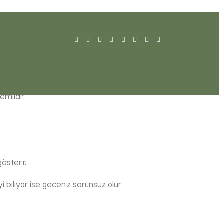
liğin yapılacağı yerde enerji kesintisine maruz
mlidir.
österir.
 biliyor ise geceniz sorunsuz olur.