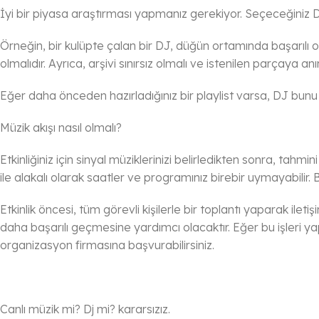
İyi bir piyasa araştırması yapmanız gerekiyor. Seçeceğiniz DJ ö
Örneğin, bir kulüpte çalan bir DJ, düğün ortamında başarılı o
olmalıdır. Ayrıca, arşivi sınırsız olmalı ve istenilen parçaya an
Eğer daha önceden hazırladığınız bir playlist varsa, DJ bunu e
Müzik akışı nasıl olmalı?
Etkinliğiniz için sinyal müziklerinizi belirledikten sonra, tah
ile alakalı olarak saatler ve programınız birebir uymayabilir
Etkinlik öncesi, tüm görevli kişilerle bir toplantı yaparak ileti
daha başarılı geçmesine yardımcı olacaktır. Eğer bu işleri ya
organizasyon firmasına başvurabilirsiniz.
Canlı müzik mi? Dj mi? kararsızız.