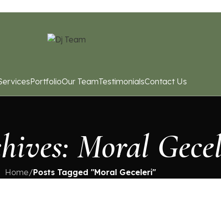
Services
Portfolio
Our Team
Testimonials
Contact Us
hives: Moral Gecel
Home
/
Posts Tagged "Moral Geceleri"