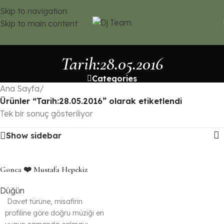
Skip to navigation
Skip to main content
Tarih:28.05.2016
Categories
Ana Sayfa
/
Ürünler “Tarih:28.05.2016” olarak etiketlendi
Tek bir sonuç gösteriliyor
Show sidebar
Gonca ❤️ Mustafa Hepekiz
Düğün
Davet türüne, misafirin
profiline göre doğru müziği en