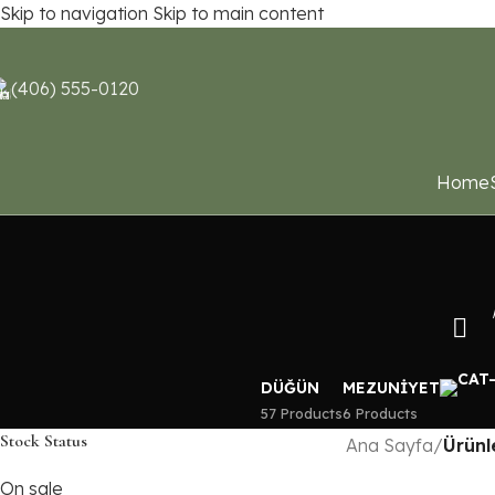
Skip to navigation
Skip to main content
(406) 555-0120
Home
DÜĞÜN
MEZUNIYET
57 Products
6 Products
Stock Status
Ana Sayfa
/
Ürünl
On sale