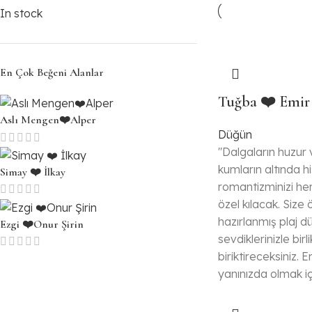
In stock
En Çok Beğeni Alanlar
Tuğba ❤️ Emir
Aslı Mengen❤️Alper
Düğün
"Dalgaların huzur v
kumların altında his
Simay ❤️ İlkay
romantizminizi h
özel kılacak. Size 
hazırlanmış plaj 
Ezgi ❤️Onur Şirin
sevdiklerinizle bir
biriktireceksiniz.
yanınızda olmak iç