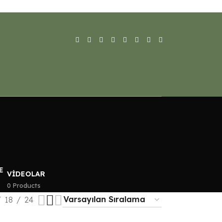
VIDEOLAR
0 Products
18
24