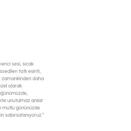
erici sesi, sıcak
sedilen tatlı esinti,
er zamankinden daha
özel olarak
düğünümüzde,
likte unutulmaz anılar
 En mutlu gününüzde
in sabırsızlanıyoruz."