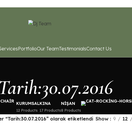
Services
Portfolio
Our Team
Testimonials
Contact Us
Tarih:30.07.2016
KURUMSAL
KINA
NIŞAN
12 Products
17 Products
8 Products
er “Tarih:30.07.2016” olarak etiketlendi
Show
9
12