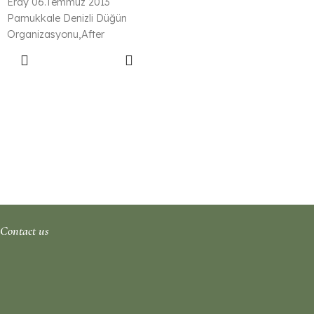
Eray 06.Temmuz 2013
Pamukkale Denizli Düğün
Organizasyonu,After
Parti,Eğlence,Ritmi Hisset
Devamını
Dans Et.
Oku
Contact us