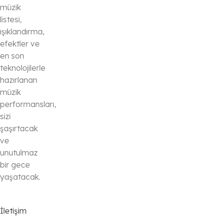
müzik
listesi,
ışıklandırma,
efektler ve
en son
teknolojilerle
hazırlanan
müzik
performansları,
sizi
şaşırtacak
ve
unutulmaz
bir gece
yaşatacak.
İletişim