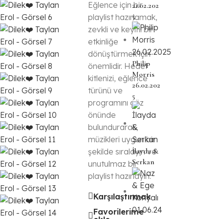
Eğlence için bir
21.02.202
5
playlist hazırlamak,
zevkli ve keyifli bir
etkinliğe
dönüştürmek için
Philip
önemlidir. Hedef
Morris
kitlenizi, eğlence
26.02.202
türünü ve
5
programını göz
önünde
bulundurarak,
müzikleri uygun bir
İlayda &
şekilde sıralayın ve
Serkan
unutulmaz bir
playlist hazırlayın.
Karşılaştırmak
Favorilerime