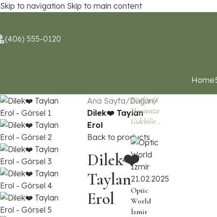
Skip to navigation
Skip to main content
(406) 555-0120
Home
Bunlarda
Ana Sayfa
/
Düğün
/
Hoşunuza
Dilek❤️ Taylan
Gidebilir…
Erol
Back to products
Dilek❤️
Taylan
Optic
Erol
World
İzmir