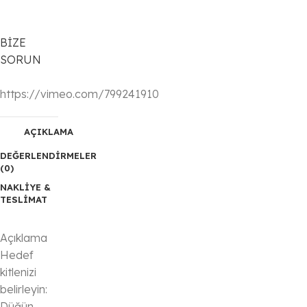
BİZE
SORUN
https://vimeo.com/799241910
AÇIKLAMA
DEĞERLENDIRMELER
(0)
NAKLIYE &
TESLIMAT
Açıklama
Hedef
kitlenizi
belirleyin:
Düğün