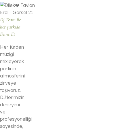
Dj Team ile
her şarkıda
Dans Et
Her türden
müziği
mixleyerek
partinin
atmosferini
zirveye
taşıyoruz.
DJ'lerimizin
deneyimi
ve
profesyonelliği
sayesinde,