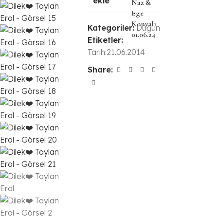
ekle
Naz &
Ege
Konyalı
Kategoriler:
Düğün
01.06.24
Etiketler:
Tarih:21.06.2014
Share: