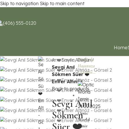
Skip to navigation
Skip to main content
(406) 555-0120
Home
Bunlarda
Ana Sayfa
/
Düğün
/
Hoşunuza
Sevgi Anıl
Gidebilir…
Sökmen Süer ❤️
Enver Altınöz
Back to products
Sevgi Anıl
Sökmen
Optic
World
Süer ❤️
İzmir