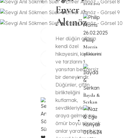
21.02.202
Enver
5
Altınöz
Her düğün çiftinin
Philip
kendi özel
Morris
26.02.202
hikayesini, kişiliklerini
5
ve tarzlarını
yansıtan benzersiz
bir deneyimdir.
Düğünler, çiftin
birlikteliğini
İlayda &
kutlamak,
Serkan
sevdikleriyle bir
araya gelmek ve
ömür boyu sürecek
anılar yaratmak için