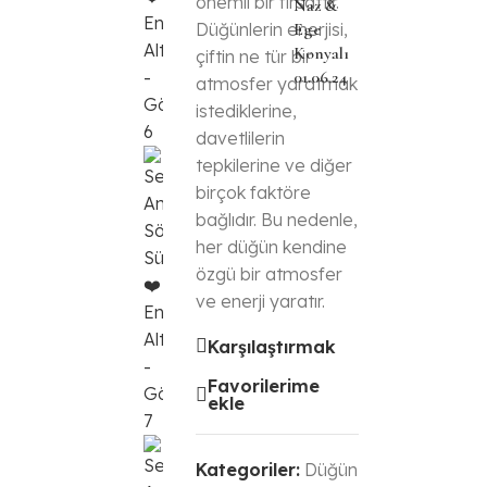
önemli bir fırsattır.
Naz &
Düğünlerin enerjisi,
Ege
Konyalı
çiftin ne tür bir
01.06.24
atmosfer yaratmak
istediklerine,
davetlilerin
tepkilerine ve diğer
birçok faktöre
bağlıdır. Bu nedenle,
her düğün kendine
özgü bir atmosfer
ve enerji yaratır.
Karşılaştırmak
Favorilerime
ekle
Kategoriler:
Düğün