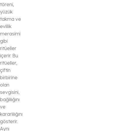
töreni,
yüzük
takma ve
evlilik
merasimi
gibi
ritüeller
içerir. Bu
ritüeller,
çiftin
birbirine
olan
sevgisini,
bağlılığını
ve
kararlılığını
gösterir.
Aynı