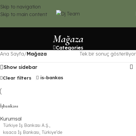
Skip to navigation
Skip to main content
Mağaza
Categories
Ana Sayfa
/
Mağaza
Tek bir sonuç gösteriliyor
Show sidebar
is-bankas
Clear filters
İşbankası
Kurumsal
Türkiye İş Bankası A.Ş.,
kısaca İş Bankası, Türkiye‘de