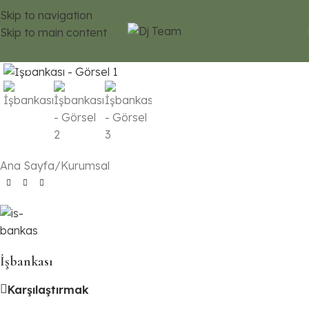
Skip to navigation
360 etkinlik görünümü
Skip to main content
Click to enlarge
Ana Sayfa
/
Kurumsal
İşbankası
Karşılaştırmak