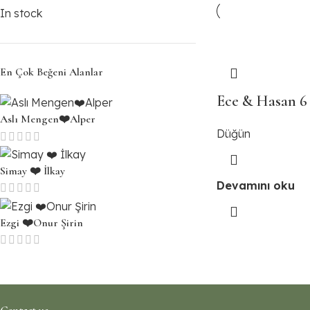
In stock
En Çok Beğeni Alanlar
Ece & Hasan 6
Aslı Mengen❤️Alper
Düğün
Simay ❤️ İlkay
Devamını oku
Ezgi ❤️Onur Şirin
Contact us