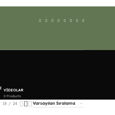
VIDEOLAR
0 Products
18
24