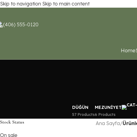
Skip to navigation
Skip to main content
(406) 555-0120
Home
DÜĞÜN
MEZUNIYET
57 Products
6 Products
Stock Status
Ana Sayfa
/
Ürünl
On sale