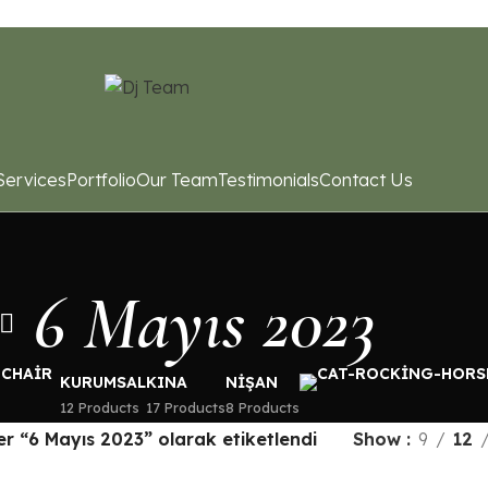
Services
Portfolio
Our Team
Testimonials
Contact Us
6 Mayıs 2023
KURUMSAL
KINA
NIŞAN
12 Products
17 Products
8 Products
er “6 Mayıs 2023” olarak etiketlendi
Show
9
12