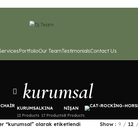
Services
Portfolio
Our Team
Testimonials
Contact Us
kurumsal
KURUMSAL
KINA
NIŞAN
12 Products
17 Products
8 Products
er “kurumsal” olarak etiketlendi
Show
9
12