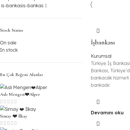
is-bankas
is-bankas
1
Stock Status
İşbankası
On sale
In stock
Kurumsal
Türkiye İş Bankası 
Bankası, Türkiye‘d
En Çok Beğeni Alanlar
bankacılık hizmet
bankadır.
Aslı Mengen❤️Alper
Devamını oku
Simay ❤️ İlkay