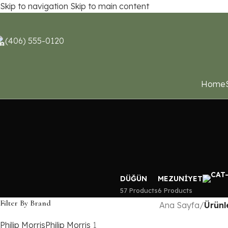
Skip to navigation
Skip to main content
(406) 555-0120
Home
DÜĞÜN
MEZUNIYET
57 Products
6 Products
Filter By Brand
Ana Sayfa
/
Ürünl
Philip Morris
Philip Morris
1