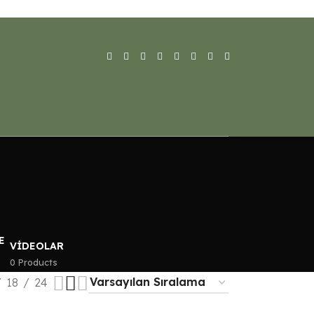
VIDEOLAR
0 Products
18
24